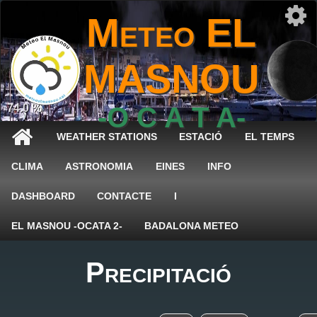
Meteo EL
MASNOU
74.0 %
-O C A T A-
WEATHER STATIONS
ESTACIÓ
EL TEMPS
CLIMA
ASTRONOMIA
EINES
INFO
DASHBOARD
CONTACTE
I
EL MASNOU -OCATA 2-
BADALONA METEO
Precipitació