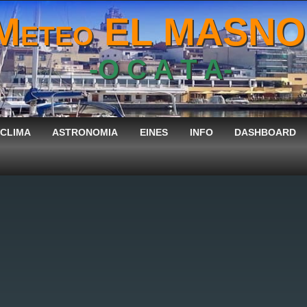
Meteo EL MASN
-O C A T A-
CLIMA
ASTRONOMIA
EINES
INFO
DASHBOARD