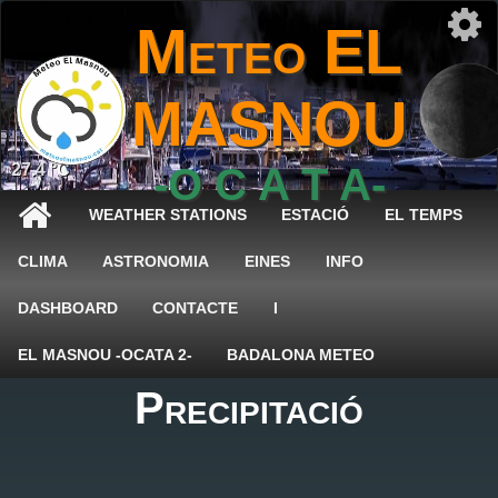
Meteo EL
MASNOU
27.4 °C
-O C A T A-
WEATHER STATIONS
ESTACIÓ
EL TEMPS
CLIMA
ASTRONOMIA
EINES
INFO
DASHBOARD
CONTACTE
I
EL MASNOU -OCATA 2-
BADALONA METEO
Precipitació